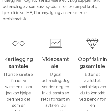
I tillegg kan kognitiv terapi være et viktig supplement i
behandling av somatisk sykdom, for eksempel kreft,
hjertelidelse, ME, fibromyalgi og annen smerte
problematikk.
Kartlegging
Videosamt
Oppfrisknin
samtale
ale
gssamtale
I første samtale
Digital
Etter et
finner vi
behandling. Jeg
avsluttet
sammen ut om
sender deg en
samtaleløp kan
jeg kan hjelpe
link til samtalen
du ta kontakt
deg med det
rett i forkant av
ved behov for
som er
avtalen. Du
en