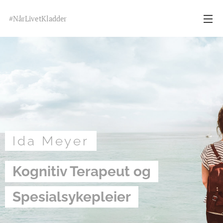
#NårLivetKladder
Ida Meyer
Kognitiv Terapeut og
Spesialsykepleier