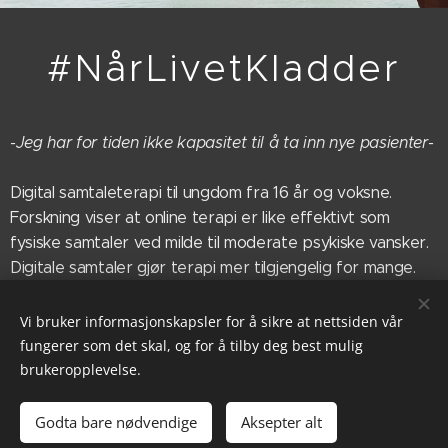
#NårLivetKladder
-Jeg har for tiden ikke kapasitet til å ta inn nye pasienter-
Digital samtaleterapi til ungdom fra 16 år og voksne.
Forskning viser at online terapi er like effektivt som
fysiske samtaler ved milde til moderate psykiske vansker.
Digitale samtaler gjør terapi mer tilgjengelig for mange.
Du kan motta terapi fra der hvor du befinner deg.
Vi bruker informasjonskapsler for å sikre at nettsiden vår
fungerer som det skal, og for å tilby deg best mulig
brukeropplevelse.
© 2022 Ida Meyer Kognitiv Terapeut
Org.nr. 928610985
Godta bare nødvendige
Aksepter alt
Drevet av
Webnode
Informasjonskapsler